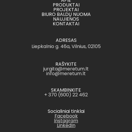
APIE
PRODUKTAI
PROJEKTAI
BIURO BALDŲ NUOMA
NAUJIENOS
KONTAKTAI
ADRESAS
Liepkalnio g. 46a, Vilnius, 02105
RAŠYKITE
jurgita@meretum.lt
info@meretum.lt
SKAMBINKITE
+ 370 (600) 22 462
Socialiniai tinklai
Facebook
Instagram
LinkedIn