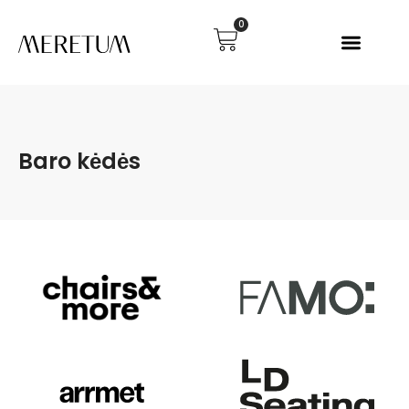
0
Baro kėdės