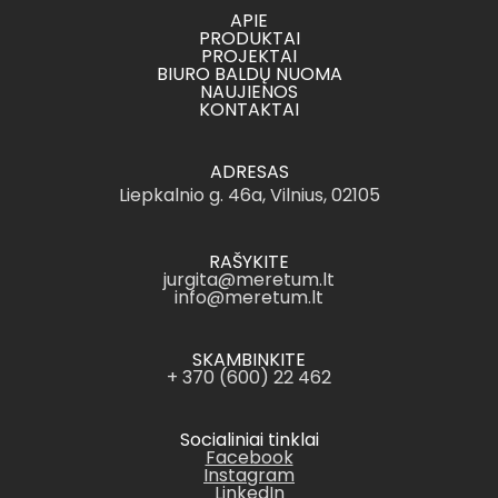
APIE
PRODUKTAI
PROJEKTAI
BIURO BALDŲ NUOMA
NAUJIENOS
KONTAKTAI
ADRESAS
Liepkalnio g. 46a, Vilnius, 02105
RAŠYKITE
jurgita@meretum.lt
info@meretum.lt
SKAMBINKITE
+ 370 (600) 22 462
Socialiniai tinklai
Facebook
Instagram
LinkedIn