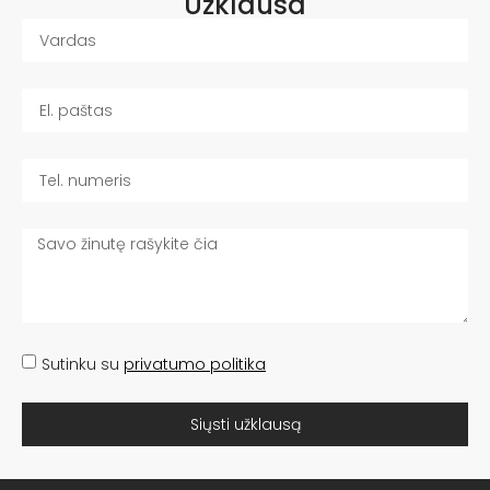
Užklausa
Sutinku su
privatumo politika
Siųsti užklausą