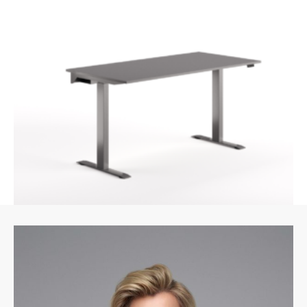
Elektra reguliuojamo aukščio ergonominis stalas