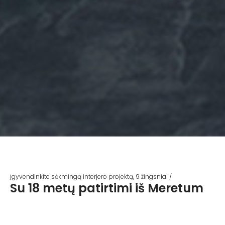
Įgyvendinkite sėkmingą interjero projektą, 9 žingsniai /
Su 18 metų patirtimi iš Meretum